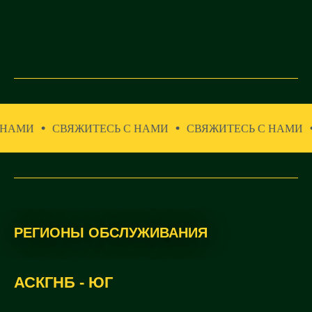
АМИ
СВЯЖИТЕСЬ С НАМИ
СВЯЖИТЕСЬ С НАМИ
РЕГИОНЫ ОБСЛУЖИВАНИЯ
АСКГНБ - ЮГ