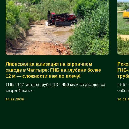
Ливневая канализация на кирпичном
Реко
заводе в Чалтыре: ГНБ на глубине более
ГНБ‑
12 м — сложности нам по плечу!
труб
ГНБ - 147 метров трубы ПЭ - 450 ммм за два дня со
ГНБ -
сваркой встык.
собст
24.06.2026
10.06.