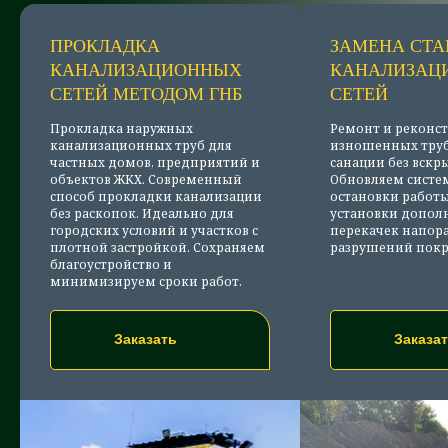
ПРОКЛАДКА
ЗАМЕНА СТ
КАНАЛИЗАЦИОННЫХ
КАНАЛИЗАЦ
СЕТЕЙ МЕТОДОМ ГНБ
СЕТЕЙ
Прокладка наружных
Ремонт и реконс
канализационных труб для
изношенных тру
частных домов, предприятий и
санации без вскр
объектов ЖКХ. Современный
Обновляем систем
способ прокладки канализации
остановки работы
без раскопок. Идеально для
установки допол
городских условий и участков с
перекачек напора 
плотной застройкой. Сохраняем
разрушений пок
благоустройство и
минимизируем сроки работ.
Заказать
Заказа