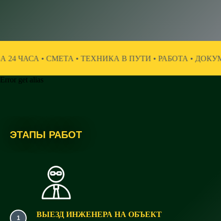
ТА • ТЕХНИКА В ПУТИ • РАБОТА • ДОКУМЕНТАЦИЯ
ИНЖ
Error get alias
ЭТАПЫ РАБОТ
ВЫЕЗД ИНЖЕНЕРА НА ОБЪЕКТ